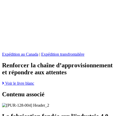
d’approvisionnement
liés
et
à
répondre
l’expédition
aux
automobile
attentes
:
page
stratégies
pour
les
expéditeurs
Expédition au Canada
|
Expédition transfrontalière
Renforcer la chaîne d’approvisionnement
et répondre aux attentes
Read
Voir le livre blanc
more
about
Contenu associé
Renforcer
la
Go
chaîne
to
d’approvisionnement
La
et