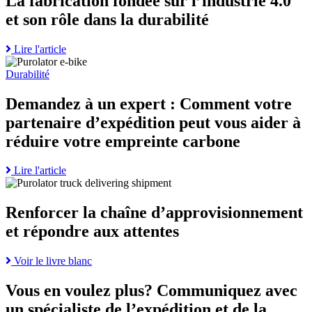
La fabrication fondée sur l’industrie 4.0
fabrication
répondre
et son rôle dans la durabilité
fondée
aux
sur
attentes
l’industrie
Read
Lire l'article
4.0
Go
more
et
to
about
Durabilité
son
Demandez
La
rôle
à
fabrication
Demandez à un expert : Comment votre
dans
un
fondée
partenaire d’expédition peut vous aider à
la
expert
sur
durabilité
:
l’industrie
réduire votre empreinte carbone
page
Comment
4.0
votre
et
Read
Lire l'article
partenaire
son
Go
more
d’expédition
rôle
to
about
peut
dans
Renforcer
Demandez
Renforcer la chaîne d’approvisionnement
vous
la
la
à
aider
durabilité
et répondre aux attentes
chaîne
un
à
d’approvisionnement
expert
réduire
et
:
Read
Voir le livre blanc
votre
répondre
Comment
more
empreinte
aux
votre
about
carbone
Vous en voulez plus? Communiquez avec
attentes
partenaire
Renforcer
page
un spécialiste de l’expédition et de la
page
d’expédition
la