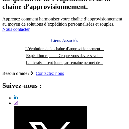
peut
chaîne
chaîne d’approvisionnement.
vous
d’approvisionnement
aider
et
Apprenez comment harmoniser votre chaîne d’approvisionnement
à
répondre
au moyen de solutions d’expédition personnalisées et souples.
réduire
aux
Nous contacter
votre
attentes
empreinte
carbone
Liens Associés
L’évolution de la chaîne d’approvisionnement...
Expédition rapide : Ce que vous devez savoir...
La livraison sept jours par semaine permet de...
Besoin d’aide?
Contactez-nous
Suivez-nous :