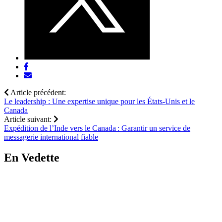
Share
post
Share
on
post
Article précédent:
Facebook
via
Le leadership : Une expertise unique pour les États-Unis et le
email
Canada
Article suivant:
Expédition de l’Inde vers le Canada : Garantir un service de
messagerie international fiable
En Vedette
Go
to
Relever
les
défis