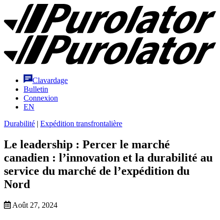
Aller
Purolator
au
Homepage
contenu
Clavardage
Bulletin
Connexion
EN
Durabilité
|
Expédition transfrontalière
Le leadership : Percer le marché
canadien : l’innovation et la durabilité au
service du marché de l’expédition du
Nord
Août 27, 2024