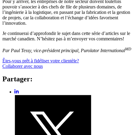
Pour y arriver, les entreprises de notre secteur doivent toutefois
pouvoir s’associer à des chefs de file de plusieurs domaines, de
l’ingénierie à la logistique, en passant par la fabrication et la gestion
de projets, car la collaboration et l’échange d’idées favorisent
l’innovation.
Je continuerai d’approfondir le sujet dans cette série d’articles sur le
marché canadien. N’hésitez pas à m’envoyer vos commentaires!
MD
Par Paul Tessy, vice-président principal, Purolator International
Êtes-vous prêt à fidéliser votre clientèle?
Collaborer avec nous
Partager:
Share
post
Share
on
post
LinkedIn
on
Twitter