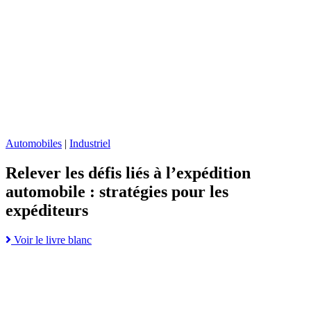
liés
à
l’expédition
automobile
:
stratégies
pour
les
expéditeurs
page
Automobiles
|
Industriel
Relever les défis liés à l’expédition
automobile : stratégies pour les
expéditeurs
Read
Voir le livre blanc
Go
more
to
about
Renforcer
Relever
la
les
chaîne
défis