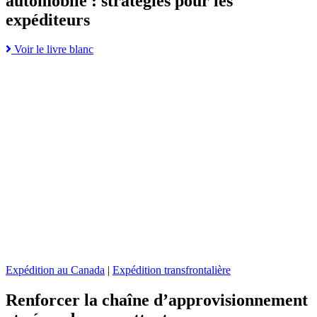
automobile : stratégies pour les
expéditeurs
Read
Voir le livre blanc
Go
more
to
about
Renforcer
Relever
la
les
chaîne
défis
d’approvisionnement
liés
et
à
répondre
l’expédition
aux
automobile
attentes
:
page
stratégies
pour
les
expéditeurs
Expédition au Canada
|
Expédition transfrontalière
Renforcer la chaîne d’approvisionnement