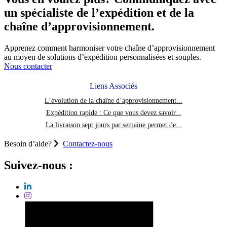
Les
la
19
un spécialiste de l’expédition et de la
petites
pandémie
entreprises
chaîne d’approvisionnement.
de
se
COVID-
tournent
19
Apprenez comment harmoniser votre chaîne d’approvisionnement
vers
page
au moyen de solutions d’expédition personnalisées et souples.
le
Nous contacter
commerce
électronique
Liens Associés
durant
la
L’évolution de la chaîne d’approvisionnement...
pandémie
Expédition rapide : Ce que vous devez savoir...
de
COVID-
La livraison sept jours par semaine permet de...
19
Besoin d’aide?
Contactez-nous
Suivez-nous :