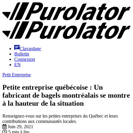
Aller
Purolator
au
Homepage
contenu
Clavardage
Bulletin
Connexion
EN
Petit Enterprise
Petite entreprise québécoise : Un
fabricant de bagels montréalais se montre
à la hauteur de la situation
Renseignez-vous sur les petites entreprises du Québec et leurs
contributions aux communautés locales.
Juin 29, 2021
5 min à lire