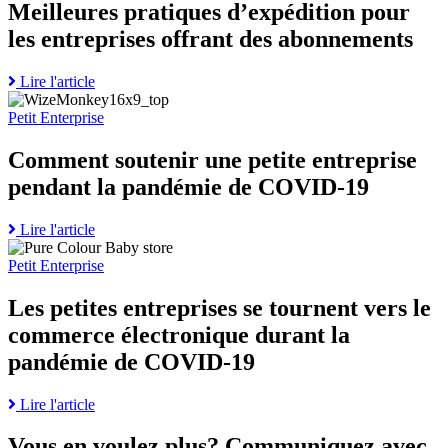
Meilleures pratiques d’expédition pour
les entreprises offrant des abonnements
Read
Lire l'article
Go
more
to
about
Petit Enterprise
Comment
Meilleures
soutenir
pratiques
Comment soutenir une petite entreprise
une
d’expédition
pendant la pandémie de COVID-19
petite
pour
entreprise
les
pendant
entreprises
Read
Lire l'article
la
offrant
Go
more
pandémie
des
to
about
Petit Enterprise
de
abonnements
Les
Comment
COVID-
petites
soutenir
Les petites entreprises se tournent vers le
19
entreprises
une
commerce électronique durant la
page
se
petite
tournent
entreprise
pandémie de COVID-19
vers
pendant
le
la
Read
Lire l'article
commerce
pandémie
more
électronique
de
about
Vous en voulez plus? Communiquez avec
durant
COVID-