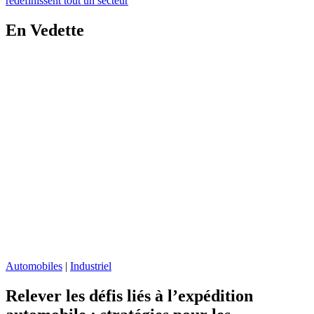
redéfinissent tout un secteur
En Vedette
Go
to
Relever
les
défis
liés
à
l’expédition
automobile
:
stratégies
pour
les
expéditeurs
page
Automobiles
|
Industriel
Relever les défis liés à l’expédition