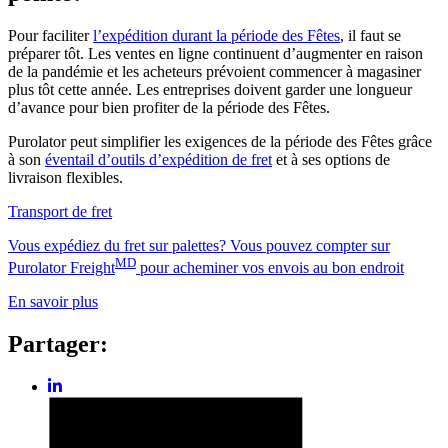
Pour faciliter
l’expédition durant la période des Fêtes
, il faut se
préparer tôt. Les ventes en ligne continuent d’augmenter en raison
de la pandémie et les acheteurs prévoient commencer à magasiner
plus tôt cette année. Les entreprises doivent garder une longueur
d’avance pour bien profiter de la période des Fêtes.
Purolator peut simplifier les exigences de la période des Fêtes grâce
à son
éventail d’outils d’expédition de fret
et à ses options de
livraison flexibles.
Transport de fret
Vous expédiez du fret sur palettes? Vous pouvez compter sur
MD
Purolator Freight
pour acheminer vos envois au bon endroit
En savoir plus
Partager:
Share
post
Share
on
post
LinkedIn
on