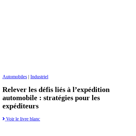
les
défis
liés
à
l’expédition
automobile
:
stratégies
pour
les
expéditeurs
page
Automobiles
|
Industriel
Relever les défis liés à l’expédition
automobile : stratégies pour les
expéditeurs
Read
Voir le livre blanc
Go
more
to
about
Renforcer
Relever