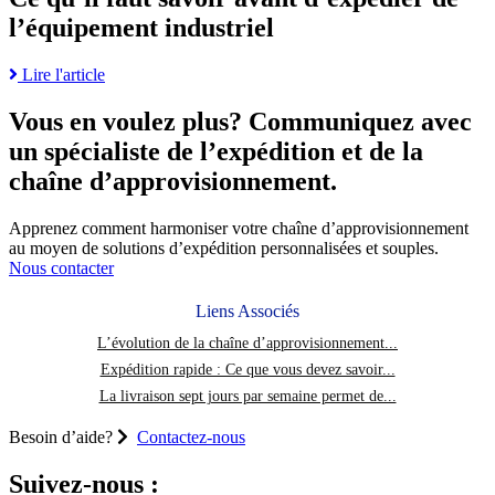
faut
en
l’équipement industriel
savoir
matière
avant
d’expédition
d’expédier
d’ici
Read
Lire l'article
de
100
more
l’équipement
ans
about
Vous en voulez plus? Communiquez avec
industriel
Ce
un spécialiste de l’expédition et de la
page
qu’il
faut
chaîne d’approvisionnement.
savoir
avant
Apprenez comment harmoniser votre chaîne d’approvisionnement
d’expédier
au moyen de solutions d’expédition personnalisées et souples.
de
Nous contacter
l’équipement
industriel
Liens Associés
L’évolution de la chaîne d’approvisionnement...
Expédition rapide : Ce que vous devez savoir...
La livraison sept jours par semaine permet de...
Besoin d’aide?
Contactez-nous
Suivez-nous :