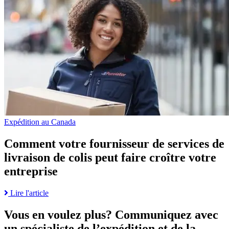
la
croissance
fournisseur
de
vente
de
de
simplifier
page
votre
services
le
commerce
de
paiement
électronique
livraison
pour
de
stimuler
colis
l’EU
peut
et
faire
la
croître
vente
votre
entreprise
page
Expédition au Canada
Comment votre fournisseur de services de
livraison de colis peut faire croître votre
entreprise
Read
Lire l'article
more
about
Vous en voulez plus? Communiquez avec
Comment
un spécialiste de l’expédition et de la