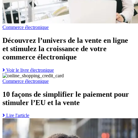
croissance
de
votre
commerce
électronique
Commerce électronique
page
Découvrez l’univers de la vente en ligne
et stimulez la croissance de votre
commerce électronique
Read
Voir le livre électronique
Go
more
to
about
Commerce électronique
10
Découvrez
façons
l’univers
10 façons de simplifier le paiement pour
de
de
stimuler l’EU et la vente
simplifier
la
le
vente
paiement
en
Read
Lire l'article
pour
ligne
Go
more
stimuler
et
to
about
l’EU
stimulez
Comment
10
et
la
votre
façons