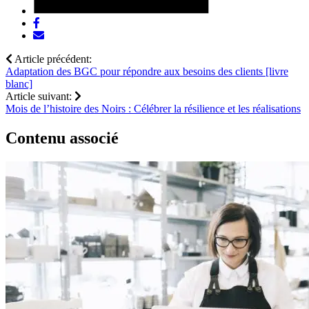
Share
post
Share
on
post
Article précédent:
Facebook
via
Adaptation des BGC pour répondre aux besoins des clients [livre
email
blanc]
Article suivant:
Mois de l’histoire des Noirs : Célébrer la résilience et les réalisations
Contenu associé
Go
to
Découvrez
l’univers
de
la
vente
en
ligne
et
stimulez
la