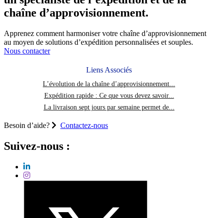
votre
fournisseur
chaîne d’approvisionnement.
de
services
Apprenez comment harmoniser votre chaîne d’approvisionnement
de
au moyen de solutions d’expédition personnalisées et souples.
livraison
Nous contacter
de
colis
Liens Associés
peut
faire
L’évolution de la chaîne d’approvisionnement...
croître
Expédition rapide : Ce que vous devez savoir...
votre
entreprise
La livraison sept jours par semaine permet de...
Besoin d’aide?
Contactez-nous
Suivez-nous :