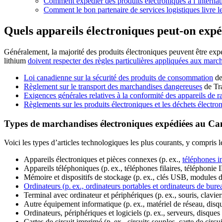
Comment expédier des produits électroniques à l’interna
Comment le bon partenaire de services logistiques livre le
Quels appareils électroniques peut-on exp
Généralement, la majorité des produits électroniques peuvent être expéd
lithium
doivent respecter des règles particulières appliquées aux mar
Loi canadienne sur la sécurité des produits de consommation
de
Règlement sur le transport des marchandises dangereuses
de Tr
Exigences générales relatives à la conformité des appareils de
Règlements sur les produits électroniques et les déchets électro
Types de marchandises électroniques expédiées au C
Voici les types d’articles technologiques les plus courants, y compris 
Appareils électroniques et pièces connexes (p. ex.,
téléphones in
Appareils téléphoniques (p. ex., téléphones filaires, téléphonie 
Mémoire et dispositifs de stockage (p. ex., clés USB, modules 
Ordinateurs (p. ex., ordinateurs portables et ordinateurs de bure
Terminal avec ordinateur et périphériques (p. ex., souris, clavier
Autre équipement informatique (p. ex., matériel de réseau, disq
Ordinateurs, périphériques et logiciels (p. ex., serveurs, disque
Cartes de circuit imprimé (p. ex., circuits souples, carte de cir