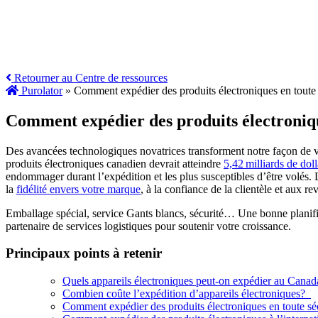
Retourner au Centre de ressources
Purolator
»
Comment expédier des produits électroniques en toute sé
Comment expédier des produits électronique
Des avancées technologiques novatrices transforment notre façon de viv
produits électroniques canadien devrait atteindre
5,42 milliards de dol
endommager durant l’expédition et les plus susceptibles d’être volés. 
la
fidélité envers votre marque
, à la confiance de la clientèle et aux 
Emballage spécial, service Gants blancs, sécurité… Une bonne planifica
partenaire de services logistiques pour soutenir votre croissance.
Principaux points à retenir
Quels appareils électroniques peut-on expédier au Cana
Combien coûte l’expédition d’appareils électroniques?
Comment expédier des produits électroniques en toute sécu