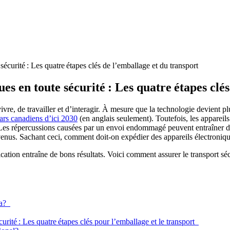
curité : Les quatre étapes clés de l’emballage et du transport
s en toute sécurité : Les quatre étapes clés
re, de travailler et d’interagir. À mesure que la technologie devient p
lars canadiens d’ici 2030
(en anglais seulement). Toutefois, les appareils
Les répercussions causées par un envoi endommagé peuvent entraîner des 
revenus. Sachant ceci, comment doit-on expédier des appareils électroniqu
tion entraîne de bons résultats. Voici comment assurer le transport séc
da?
rité : Les quatre étapes clés pour l’emballage et le transport