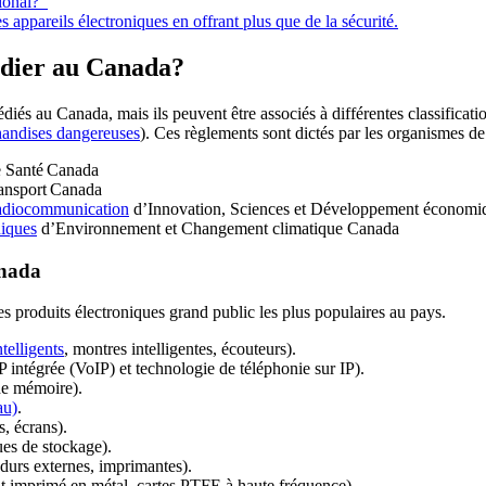
tional?
s appareils électroniques en offrant plus que de la sécurité.
édier au Canada?
iés au Canada, mais ils peuvent être associés à différentes classificatio
chandises dangereuses
). Ces règlements sont dictés par les organismes d
 Santé Canada
ansport Canada
 radiocommunication
d’Innovation, Sciences et Développement économ
niques
d’Environnement et Changement climatique Canada
anada
les produits électroniques grand public les plus populaires au pays.
telligents
, montres intelligentes, écouteurs).
IP intégrée (VoIP) et technologie de téléphonie sur IP).
de mémoire).
au)
.
s, écrans).
ues de stockage).
s durs externes, imprimantes).
cuit imprimé en métal, cartes PTFE à haute fréquence).