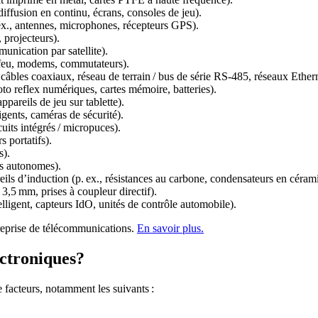
diffusion en continu, écrans, consoles de jeu).
ex., antennes, microphones, récepteurs GPS).
 projecteurs).
unication par satellite).
-feu, modems, commutateurs).
 câbles coaxiaux, réseau de terrain / bus de série RS-485, réseaux Ethe
oto reflex numériques, cartes mémoire, batteries).
appareils de jeu sur tablette).
ligents, caméras de sécurité).
cuits intégrés / micropuces).
s portatifs).
s).
rs autonomes).
eils d’induction (p. ex., résistances au carbone, condensateurs en céram
3,5 mm, prises à coupleur directif).
lligent, capteurs IdO, unités de contrôle automobile).
treprise de télécommunications.
En savoir plus.
ectroniques?
e facteurs, notamment les suivants :