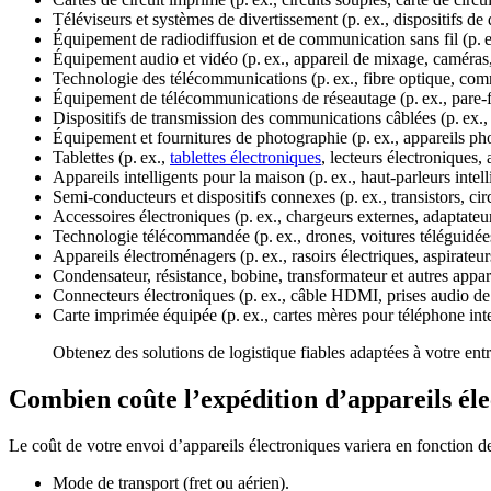
Téléviseurs et systèmes de divertissement (p. ex., dispositifs de 
Équipement de radiodiffusion et de communication sans fil (p. 
Équipement audio et vidéo (p. ex., appareil de mixage, caméras,
Technologie des télécommunications (p. ex., fibre optique, comm
Équipement de télécommunications de réseautage (p. ex., pare
Dispositifs de transmission des communications câblées (p. ex.,
Équipement et fournitures de photographie (p. ex., appareils ph
Tablettes (p. ex.,
tablettes électroniques
, lecteurs électroniques, 
Appareils intelligents pour la maison (p. ex., haut-parleurs intel
Semi-conducteurs et dispositifs connexes (p. ex., transistors, cir
Accessoires électroniques (p. ex., chargeurs externes, adaptateur
Technologie télécommandée (p. ex., drones, voitures téléguidée
Appareils électroménagers (p. ex., rasoirs électriques, aspirateu
Condensateur, résistance, bobine, transformateur et autres appar
Connecteurs électroniques (p. ex., câble HDMI, prises audio de 
Carte imprimée équipée (p. ex., cartes mères pour téléphone inte
Obtenez des solutions de logistique fiables adaptées à votre en
Combien coûte l’expédition d’appareils él
Le coût de votre envoi d’appareils électroniques variera en fonction d
Mode de transport (fret ou aérien).